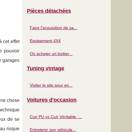
Pièces détachées
Faire l'acquisition de sa...
Equipement 4X4
 cet effet
e pouvoir
Où acheter un boitier...
de garages
Tuning vintage
Visiter le site pour en...
Voitures d'occasion
 une chose
 technique
Cuir PU vs Cuir Véritable :...
ieux de se
 au risque
Entretenir son véhicule...