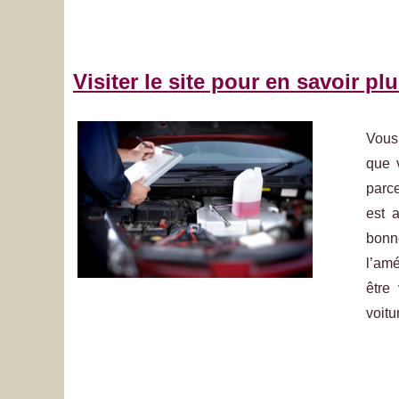
Visiter le site pour en savoir pl
Vous 
que v
parce
est 
bonn
l’am
être
voitu