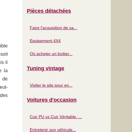
Pièces détachées
Faire l'acquisition de sa...
Equipement 4X4
ible
Où acheter un boitier...
soit
s il
Tuning vintage
e la
e de
Visiter le site pour en...
eut-
 des
Voitures d'occasion
Cuir PU vs Cuir Véritable :...
Entretenir son véhicule...