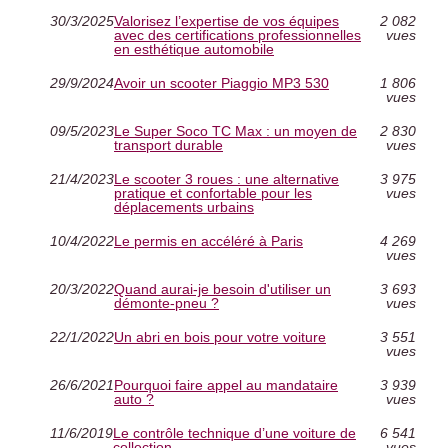
30/3/2025
Valorisez l’expertise de vos équipes
2 082
avec des certifications professionnelles
vues
en esthétique automobile
29/9/2024
Avoir un scooter Piaggio MP3 530
1 806
vues
09/5/2023
Le Super Soco TC Max : un moyen de
2 830
transport durable
vues
21/4/2023
Le scooter 3 roues : une alternative
3 975
pratique et confortable pour les
vues
déplacements urbains
10/4/2022
Le permis en accéléré à Paris
4 269
vues
20/3/2022
Quand aurai-je besoin d'utiliser un
3 693
démonte-pneu ?
vues
22/1/2022
Un abri en bois pour votre voiture
3 551
vues
26/6/2021
Pourquoi faire appel au mandataire
3 939
auto ?
vues
11/6/2019
Le contrôle technique d’une voiture de
6 541
collection
vues