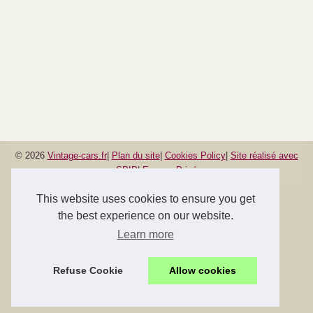
© 2026
Vintage-cars.fr
|
Plan du site
|
Cookies Policy
|
Site réalisé avec
SPIP
|
Espace Privé
This website uses cookies to ensure you get
the best experience on our website.
Learn more
Refuse Cookie
Allow cookies