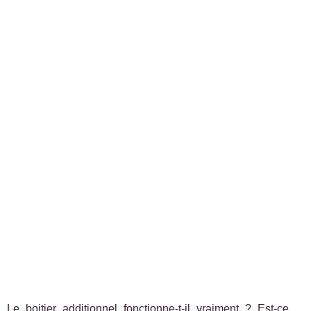
Le boitier additionnel fonctionne-t-il vraiment ? Est-ce