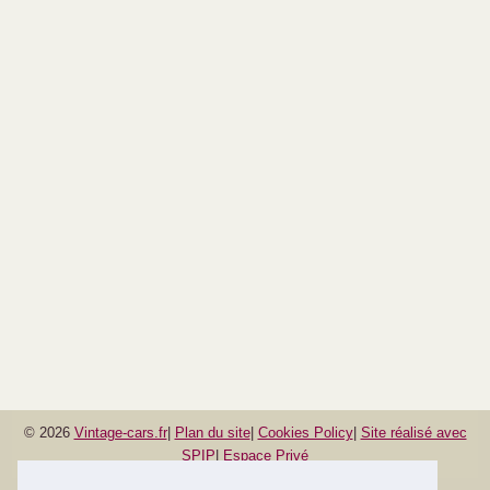
© 2026
Vintage-cars.fr
|
Plan du site
|
Cookies Policy
|
Site réalisé avec
SPIP
|
Espace Privé