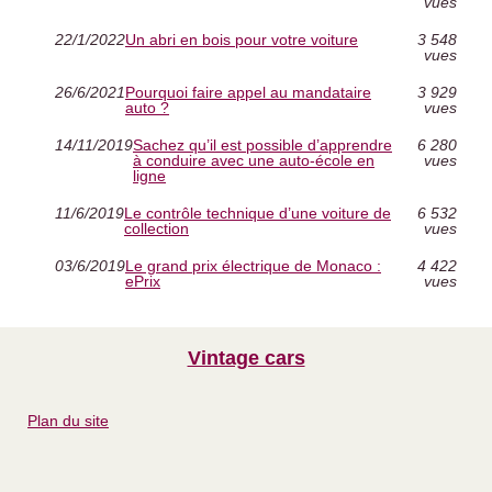
vues
22/1/2022
Un abri en bois pour votre voiture
3 548
vues
26/6/2021
Pourquoi faire appel au mandataire
3 929
auto ?
vues
14/11/2019
Sachez qu’il est possible d’apprendre
6 280
à conduire avec une auto-école en
vues
ligne
11/6/2019
Le contrôle technique d’une voiture de
6 532
collection
vues
03/6/2019
Le grand prix électrique de Monaco :
4 422
ePrix
vues
Vintage cars
Plan du site