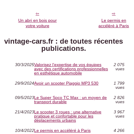
Un abri en bois pour
Le permis en
votre voiture
accéléré à Paris
vintage-cars.fr : de toutes récentes
publications.
30/3/2025
Valorisez l’expertise de vos équipes
2 075
avec des certifications professionnelles
vues
en esthétique automobile
29/9/2024
Avoir un scooter Piaggio MP3 530
1 799
vues
09/5/2023
Le Super Soco TC Max : un moyen de
2 826
transport durable
vues
21/4/2023
Le scooter 3 roues : une alternative
3 967
pratique et confortable pour les
vues
déplacements urbains
10/4/2022
Le permis en accéléré à Paris
4 266