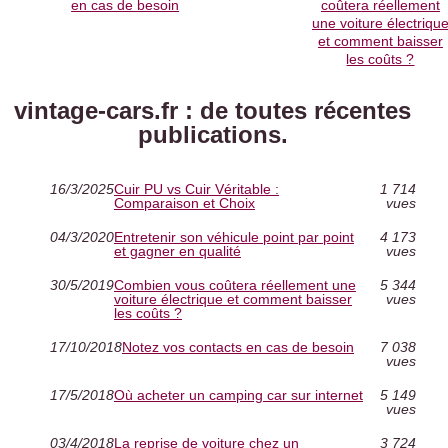
en cas de besoin
coûtera réellement
une voiture électriqu
et comment baisser
les coûts ?
vintage-cars.fr : de toutes récentes
publications.
16/3/2025
Cuir PU vs Cuir Véritable :
1 714
Comparaison et Choix
vues
04/3/2020
Entretenir son véhicule point par point
4 173
et gagner en qualité
vues
30/5/2019
Combien vous coûtera réellement une
5 344
voiture électrique et comment baisser
vues
les coûts ?
17/10/2018
Notez vos contacts en cas de besoin
7 038
vues
17/5/2018
Où acheter un camping car sur internet
5 149
vues
03/4/2018
La reprise de voiture chez un
3 724